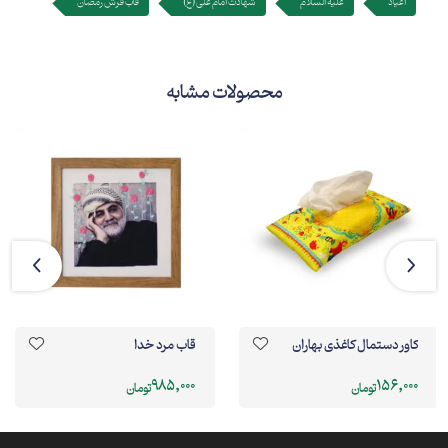
اعیاد
علیه السلام
شهادت امام علی (ع)
قاب فرش رمضان
محصولات مشابه
کاور دستمال کاغذی بهاران
قاب مرد خدا
985,000
156,000
تومان
تومان