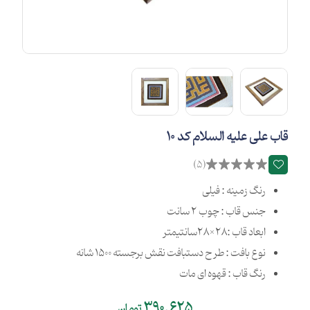
قاب علی علیه السلام کد 10
(5)
رنگ زمینه : فیلی
جنس قاب : چوب 2 سانت
ابعاد قاب :28×28سانتیمتر
نوع بافت : طرح دستبافت نقش برجسته 1500 شانه
رنگ قاب : قهوه ای مات
390,625
تومان