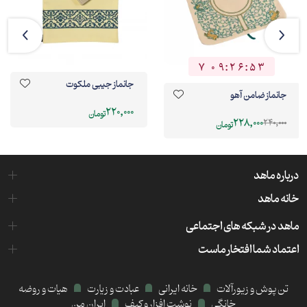
7
0
9
:
2
6
:
5
2
7
0
9
2
6
5
3
جانماز جیبی ملکوت
جانماز ضامن آهو
220,000
تومان
228,000
240,000
تومان
درباره ماهد
خانه ماهد
ماهد در شبکه های اجتماعی
اعتماد شما افتخار ماست
تن پوش و زیورآلات
خانه ایرانی
عبادت و زیارت
هیات و روضه
خانگی
نوشت افزار و کیف
ایران من