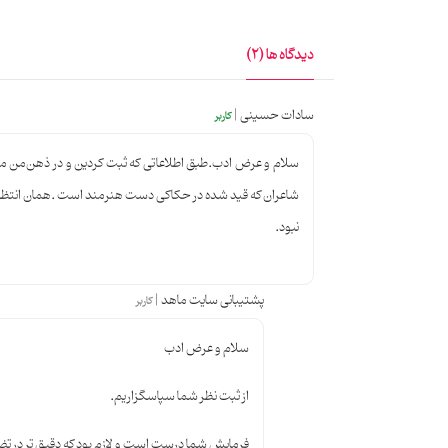
ویژگی‌های برجسته این جعبه دمنوش چوبی:
چوب ترمو ضدآب: این جعبه با چوب ترمو باکیفیت ساخته شده
دیدگاه ها (2)
طراحی گل و مرغ: نقش و نگار اصیل ایرانی روی درب جعبه
سادات حسینی |
کاربر
تقسیم‌بندی داخلی: طراحی داخلی این جعبه به گونه‌ای است 
سلام و عرض ادب.طبق اطلاعاتی که ثبت کردین و در ذهن‌من مخاط
مناسب برای پذیرایی: این جعبه، همراهی شیک برای پذیرا
شاعران که قید شده در حکاکی دست هنرمند است .همان انتظار ر
نبود.
هدیه‌ای خاص: جعبه دمنوش گلستان شاعران، انتخابی مناسب
پشتیبانی سایت ماهد |
کاربر
جعبه چوبی دمنوش گلستان شاعران ماهد، ترکیبی از زیبایی و
سلام و عرض ادب
از ثبت نظر شما سپاسگزاریم.
فرمایش شما درست است و لازم بود که دقیق تر در 