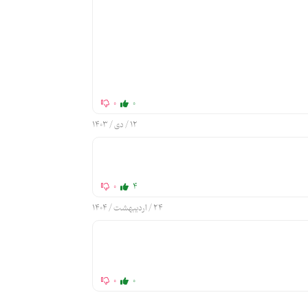
0
0
12 / دی / 1403
0
4
24 / اردیبهشت / 1404
0
0