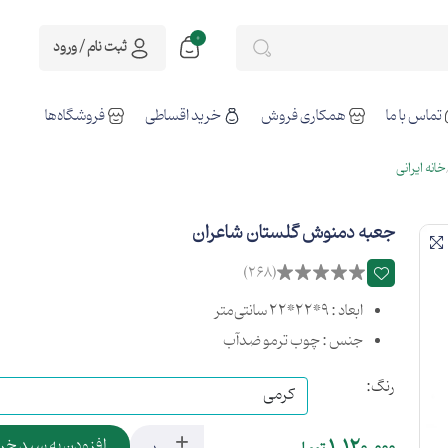
0
ثبت نام / ورود
تماس با ما
همکاری فروش
خرید اقساطی
فروشگاه‌ها
خانه ایرانی
جعبه دمنوش گلستان شاعران
(268)
ابعاد : 9*22*22 سانتی‌متر
جنس : چوب ترمو ضدآب
رنگ:
افزودن به سبد خر