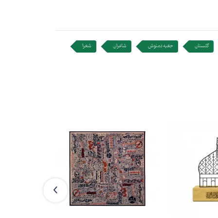
گلستان
جعبه دمنوش
شاعران
شعرا