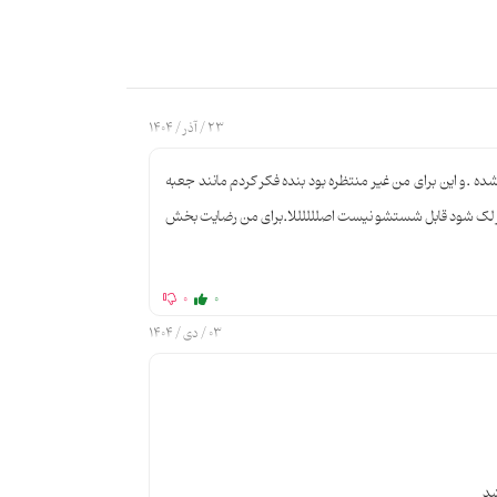
ی پذیرای و مهمانی محافظت می‌کند.
وچندان کرده است.
23 / آذر / 1404
نید و پذیرایی شکیلی از مهمانان فراهم آورید.
ه .و این برای من غیر منتظره بود بنده فکر کردم مانند جعبه
ند.
 اگر لک شود قابل شستشو نیست اصللللللا.برای من رضایت بخش
 می‌دهند.
0
0
03 / دی / 1404
شد