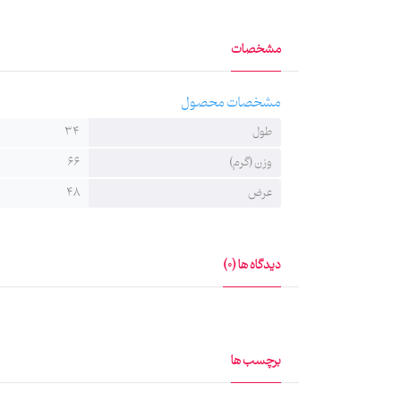
مشخصات
مشخصات محصول
طول
34
وزن (گرم)
66
عرض
48
دیدگاه ها (0)
برچسب ها