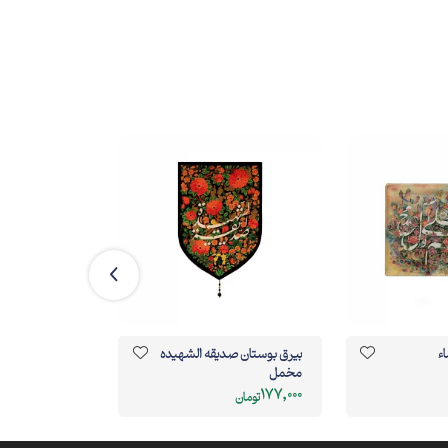
ء
بیرق بوستان صدیقه الشهیده
کتیبه طوبی طر
مخمل
هیئت
567,000
177,000
تومان
تومان