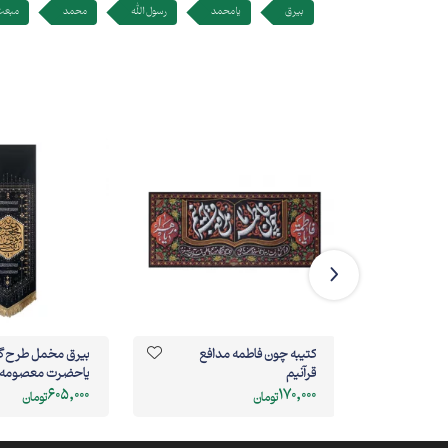
بیرق
یا محمد
رسول الله
محمد
مبعث
ن
کتیبه چون فاطمه مدافع
بيرق مخمل طرح گ
قرآنیم
ياحضرت معصومه
605,000
170,000
تومان
تومان