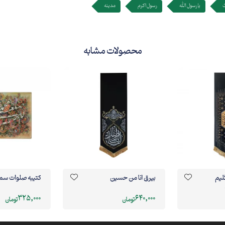
یا رسول الله
رسول اکرم
مدینه
محصولات مشابه
ليم
بیرق انا من حسین
کتیبه صلوات سما
325,000
640,000
تومان
تومان