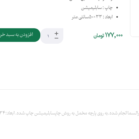
چاپ : سابلیمیشن
ابعاد : 33×50سانتی متر
177,000
افزودن به سبد خر
تومان
ا انجام شده.به روی پارچه مخمل به روش چاپسابلیمیشن چاپ شده. ابعاد:34*48 سانتیمتر