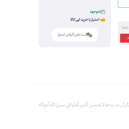
ناموجود
0 امتیاز با خرید این کالا
 شما
ثبت نظر و گرفتن امتیاز
 تَحسَبَنَّ الَّذينَ قُتِلوا في سَبيلِ اللَّهِ أَمواتًا»