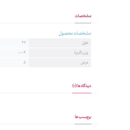
مشخصات
مشخصات محصول
طول
27
وزن (گرم)
0.004
عرض
5
دیدگاه ها (0)
برچسب ها