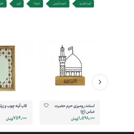
آویز خودرو
شهید آوینی
شهدا
آویز
خود
گلستان
استند رومیزی حرم حضرت
قاب آینه چوب و زیل
عباس (ع)
754,000
1,598,000
تومان
تومان