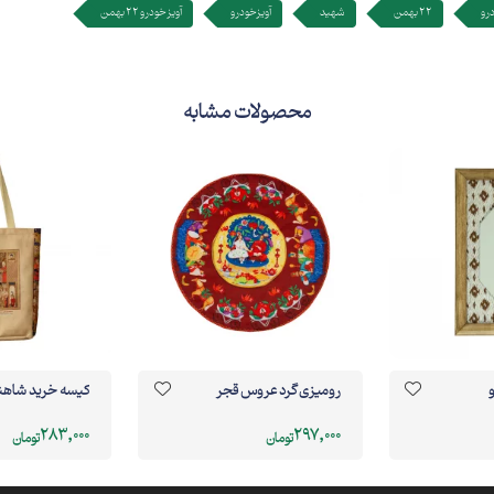
رو
22 بهمن
شهید
آویزخودرو
آویز خودرو 22 بهمن
محصولات مشابه
و
رومیزی گرد عروس قجر
کیسه خرید شاهنامه
283,000
297,000
تومان
تومان