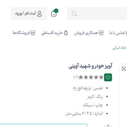
0
ثبت نام / ورود
تماس با ما
همکاری فروش
خرید اقساطی
فروشگاه‌ها
خانه ایرانی
آویز خودرو شهید آوینی
(6)
جنس : پارچه کج راه
رنگ : کرم
چاپ : سیلک
اندازه : 25×7 سانتی متر
رنگ: