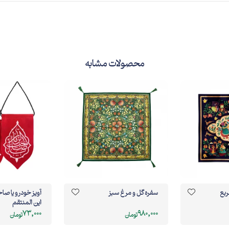
محصولات مشابه
ربع
سفره گل و مرغ سبز
آویز خودرو یا صا
این المنتقم
73,000
980,000
تومان
تومان