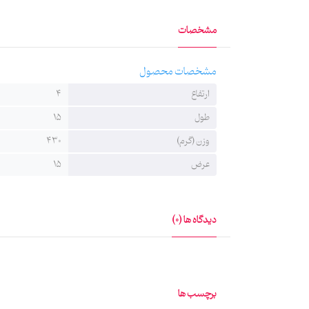
مشخصات
مشخصات محصول
ارتفاع
4
طول
15
وزن (گرم)
430
عرض
15
دیدگاه ها (0)
برچسب ها