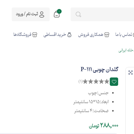
0
ثبت نام / ورود
تماس با ما
همکاری فروش
خرید اقساطی
فروشگاه‌ها
خانه ایرانی
گلدان چوبی P-111
(1)
جنس:چوب
ابعاد:15*15 سانتیمتر
ضخامت:4 سانتیمتر
288,000
تومان