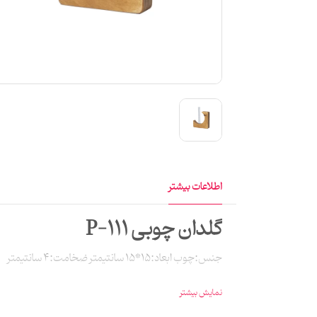
اطلاعات بیشتر
گلدان چوبی P-111
جنس:چوب ابعاد:15*15 سانتیمتر ضخامت:4 سانتیمتر
نمایش بیشتر