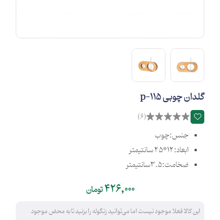
گلدان چوبی p-115
(6)
جنس:چوب
ابعاد:12*25 سانتیمتر
ضخامت:3.5سانتیمتر
426,000
تومان
این کالا فعلا موجود نیست اما می‌توانید زنگوله را بزنید تا به محض موجود