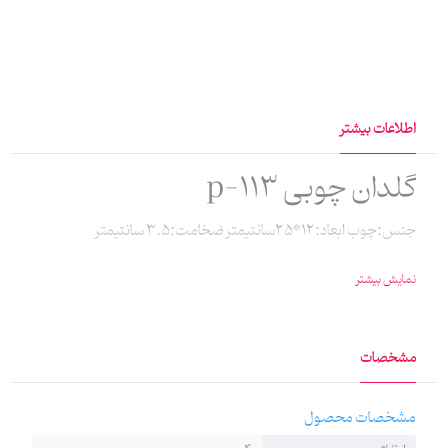
اطلاعات بیشتر
گلدان چوبی p-113
جنس:چوب ابعاد:12*25سانتیمتر ضخامت:3.5 سانتیمتر
نمایش بیشتر
مشخصات
مشخصات محصول