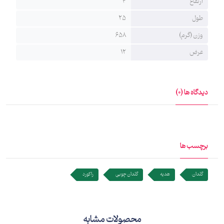
ارتفاع
4
طول
25
وزن (گرم)
658
عرض
12
دیدگاه ها (0)
برچسب ها
گلدان
هدیه
گلدان چوبی
راکورد
محصولات مشابه