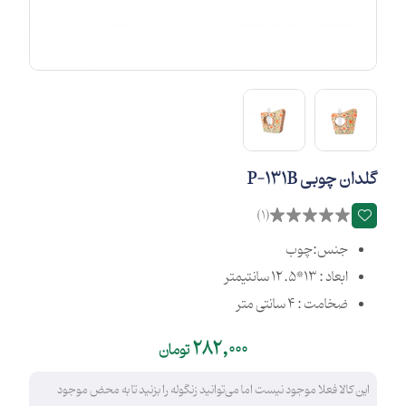
گلدان چوبی P-131B
(1)
جنس:چوب
ابعاد : 13*12.5 سانتیمتر
ضخامت : 4 سانتی متر
282,000
تومان
این کالا فعلا موجود نیست اما می‌توانید زنگوله را بزنید تا به محض موجود