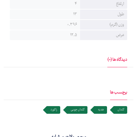
ارتفاع
4
طول
13
وزن (گرم)
0.396
عرض
12.5
دیدگاه ها (0)
برچسب ها
گلدان
هدیه
گلدان چوبی
راکورد