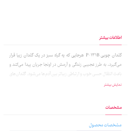
اطلاعات بیشتر
گلدان چوبی P-131B هرجایی که یه گیاه سبز در یک گلدان زیبا قرار
می‌گیرد، به طرز عجیبی زندگی و آرمش در اونجا جریان پیدا می‌کند و
باعث انتقال حسی خوب و ارتباطی زیباتر بین آدم‌ها می‌شود. گلدان‌های
چوبی ماهد در نقش‌هایی متنوع از هنر ایرانی طراحی شده تا دکوری زیبا
نمایش بیشتر
را برای خانه یا محل‌کار شما بسازد. همچنین ظرف قرارگیری گیاه در آن‌ها از
آبی ژله‌مانند پر شده تا گیاه به راحتی در آن قرار بگیرد. همچنین این
مشخصات
گلدان‌ها یک انتخاب بسیار خوب هستند برای هدیه دادن به عزیزانی که
اهل گل و گیاه هستند.
مشخصات محصول