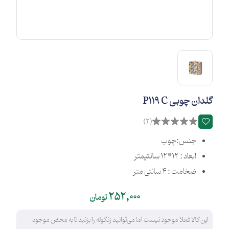
گلدان چوبی P119 C
(2)
جنس:چوب
ابعاد : 12*12 سانتیمتر
ضخامت : 4 سانتی متر
252,000
تومان
این کالا فعلا موجود نیست اما می‌توانید زنگوله را بزنید تا به محض موجود