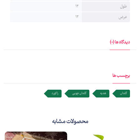
طول
12
عرض
12
دیدگاه ها (0)
برچسب ها
گلدان
هدیه
گلدان چوبی
راکورد
محصولات مشابه