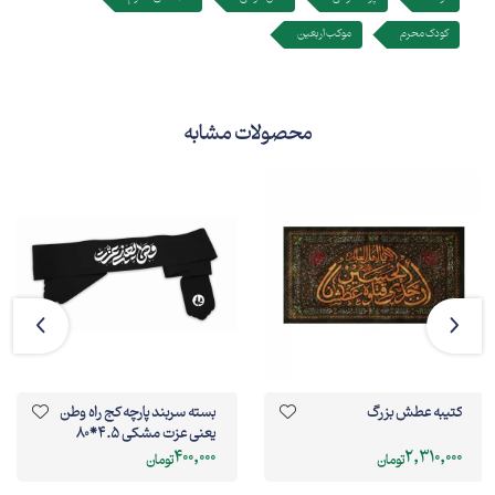
کودک محرم
موکب اربعین
محصولات مشابه
کتیبه عطش بزرگ
بسته سربند پارچه کج راه وطن
یعنی عزت مشکی 4.5*80
400,000
2,310,000
تومان
تومان