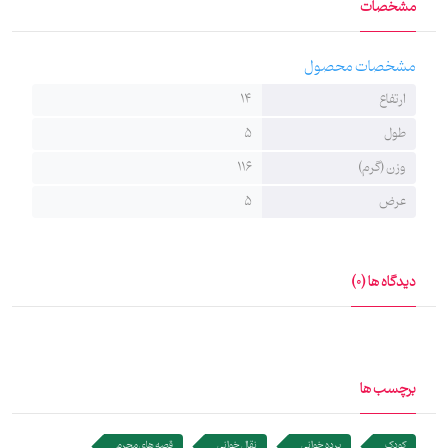
مشخصات
می‌گردد.
دانلود فایل pdf متن پرده خوانی حضرت عباس
مشخصات محصول
ارتفاع
14
طول
5
وزن (گرم)
116
عرض
5
دیدگاه ها (0)
برچسب ها
کودک
پرده خوانی
نقال خوانی
قصه های محرم