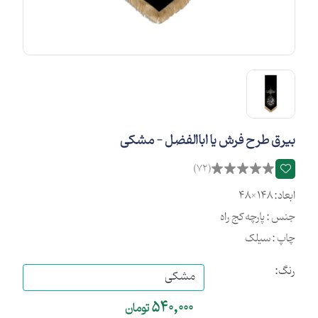
بیرق طرح فرش یا اباالفضل - مشکی
(72)
ابعاد: 148×48
جنس : پارچه کج راه
چاپ : سیلک
رنگ:
540,000
تومان