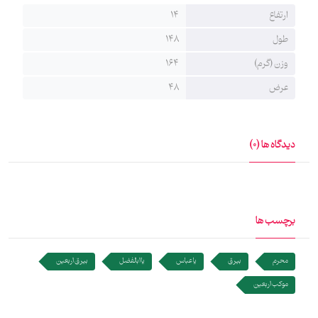
ابوالفضلی است. توضیحات تکمیلی خانه ماهد به پارچه‌های عمودی
ارتفاع
14
هیئت (بیرق) می‌گوید بیرق‌ها در دو نوع پارچه کج‌راه یا مخمل تولید
طول
148
می‌شوند. بیرق‌های پارچه کج‌راه سبک‌تر هستند و برای شستشو هم
وزن (گرم)
164
حساسیت کمتری دارند. و به شیوه چاپ سیلک برروی پارچه طرح گرفته
عرض
48
و از ماندگاری بالایی برخوردارست.
دیدگاه ها (0)
برچسب ها
محرم
بیرق
یا عباس
یا ابالفضل
بیرق اربعین
موکب اربعین