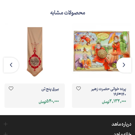
محصولات مشابه
پرده خوانی حضرت زهیر
بیرق پنج تن
140*196
540,000
2,132,000
تومان
تومان
درباره ماهد
خانه ماهد