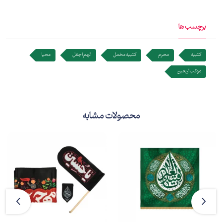
برچسب ها
کتیبه
محرم
کتیبه مخمل
الهم اجعل
محیا
موکب اربعین
محصولات مشابه