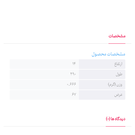
مشخصات
مشخصات محصول
ارتفاع
14
طول
290
وزن (گرم)
0.666
عرض
67
دیدگاه ها (0)