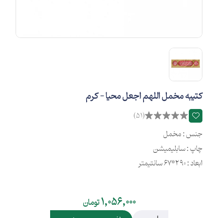
کتیبه مخمل اللهم اجعل محیا - کرم
(51)
جنس : مخمل
چاپ : سابلیمیشن
ابعاد : 290*67 سانتیمتر
1,056,000
تومان