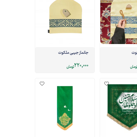
وت
جانماز جیبی ملکوت
220,000
ومان
تومان