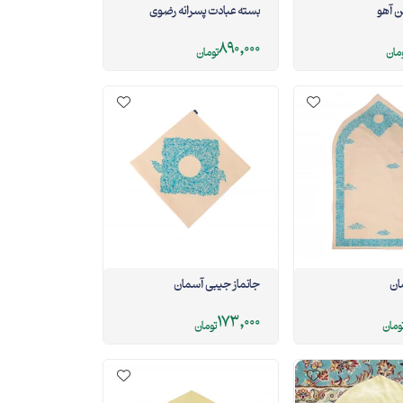
ن آهو
بسته عبادت پسرانه رضوی
890,000
مان
تومان
ان
جانماز جیبی آسمان
173,000
ومان
تومان