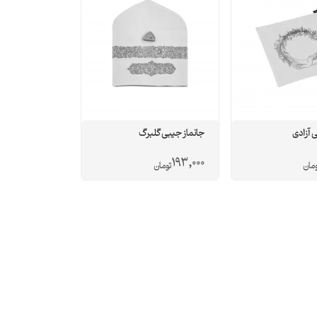
 آزادی
جانماز جیبی گلبرگ
193,000
ومان
تومان