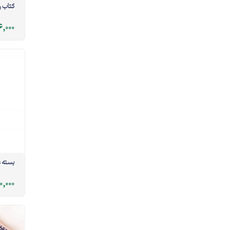
کتاب 
6,000
بسته 
0,000