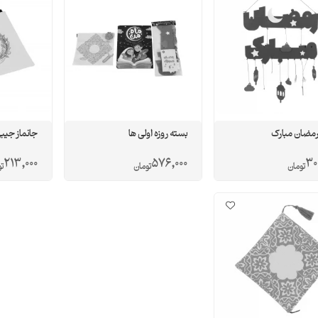
رمضان مبارک
بسته روزه اولی ها
جانماز جیبی
213,000
576,000
30
تومان
تومان
ت