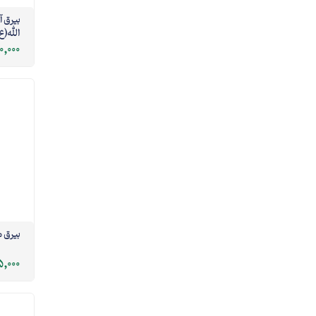
ب
الله(ع
0,000
بیرق م
,000