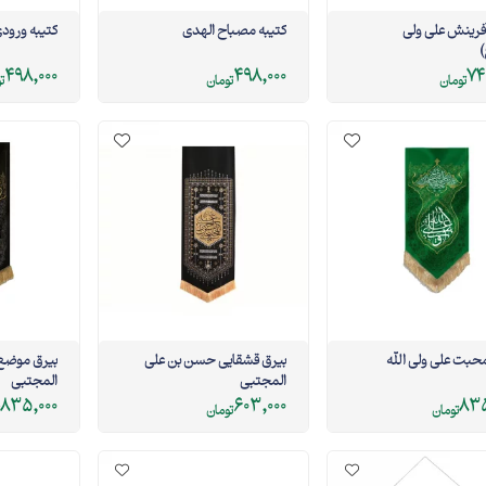
یرق آفرینش علی ولی
کتیبه مصباح الهدی
کتیبه ورو
)
498,000
498,000
74
تومان
تومان
ت
حبت علی ولی الله
بیرق قشقایی حسن بن علی
بیرق موضع 
المجتبی
المجتبی
835,000
603,000
835
تومان
تومان