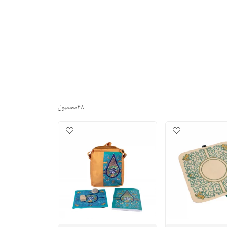
48
محصول