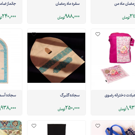
رمضان ماه من
سفره ماه رمضان
جانماز ضام
240,000
988,000
21
تومان
تومان
تو
عبادت دخترانه رضوی
سجاده گلبرگ
سجاده آسم
938,000
250,000
1,93
تومان
تومان
ت