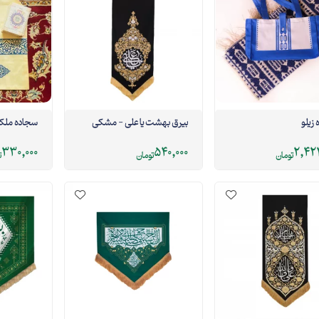
زیلو
بیرق بهشت یا علی - مشکی
سجاده ملک
330,000
540,000
2,424
تومان
تومان
ت