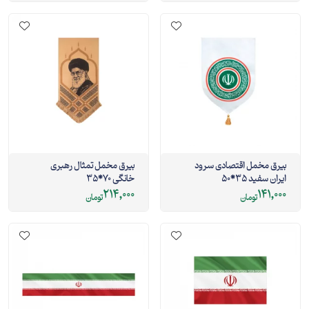
بیرق مخمل اقتصادی سرود
بیرق مخمل تمثال رهبری
ایران سفید 35*50
خانگی 70*35
214,000
141,000
تومان
تومان