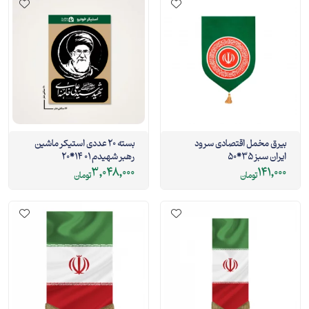
بیرق مخمل اقتصادی سرود
بسته 20 عددی استیکر ماشین
ایران سبز 35*50
رهبر شهیدم 01 14*20
3,048,000
141,000
تومان
تومان