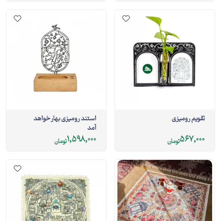
تقویم رومیزی
استند رومیزی بهار خواهد
آمد
1,598,000
567,000
تومان
تومان