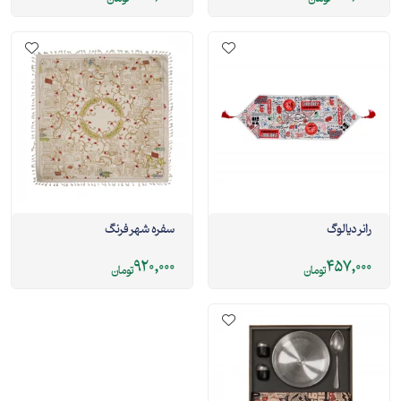
رانر ديالوگ
سفره شهر فرنگ
920,000
457,000
تومان
تومان