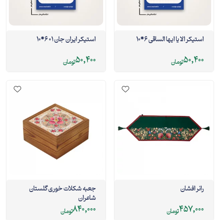
استیکر الا یا ایها الساقی 6*10
استیکر ایران جان 01 6*10
50,400
50,400
تومان
تومان
رانر افشان
جعبه شکلات خوری گلستان
شاعران
840,000
457,000
تومان
تومان