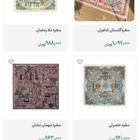
سفره گلستان شاعران
سفره ماه رمضان
988,000
1,097,000
تومان
تومان
سفره حضرتی
سفره مهمان مامان
963,000
920,000
تومان
تومان