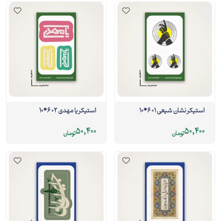
استیکر نشان شیعی 01 6*10
استیکر یا مهدی 02 6*10
50,400
50,400
تومان
تومان