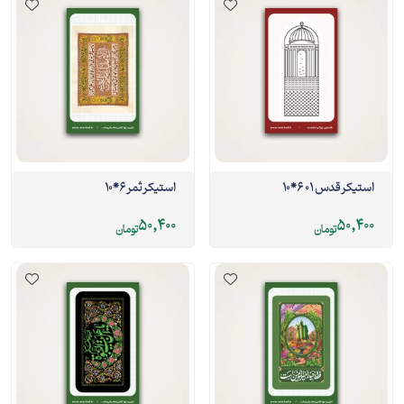
استیکر قدس 01 6*10
استیکر ثمر 6*10
50,400
50,400
تومان
تومان