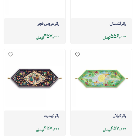
رانر گلستان
رانر عروس قجر
457,000
556,000
تومان
تومان
رانر گیلان
رانر تهمینه
457,000
457,000
تومان
تومان