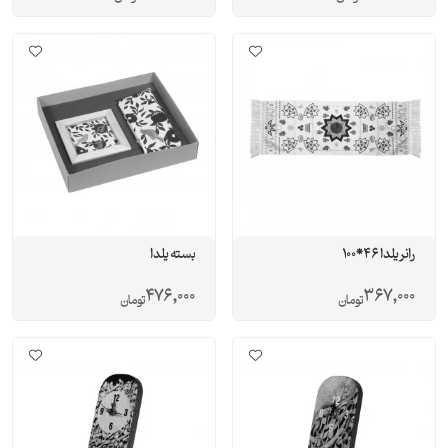
رانر يلدا 46*100
بسته یلدا
476,000
367,000
تومان
تومان