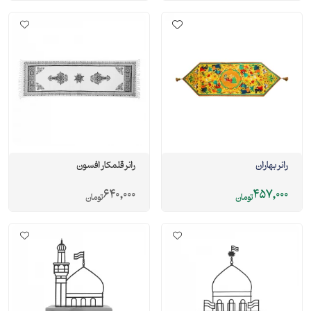
رانر بهاران
رانر قلمکار افسون
640,000
457,000
تومان
تومان