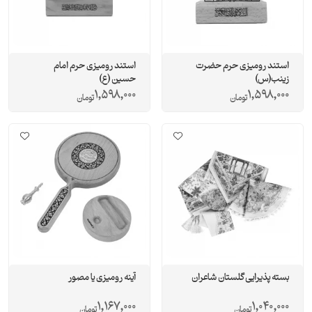
استند رومیزی حرم حضرت
استند رومیزی حرم امام
زینب(س)
حسین (ع)
1,598,000
1,598,000
تومان
تومان
بسته پذیرایی گلستان شاعران
آینه رومیزی یا مصور
1,167,000
1,040,000
تومان
تومان