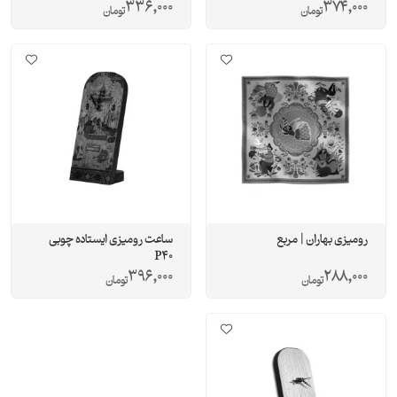
336,000
374,000
تومان
تومان
رومیزی بهاران | مربع
ساعت رومیزی ایستاده چوبی
P40
396,000
288,000
تومان
تومان