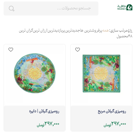
مرتب سازی:
همه
پرفروشترین ها
جدیدترین
پربازدیدترین
ارزان ترین
گران ترین
48
محصول
رومیزی گیلان مربع
رومیزی گیلان | دایره
297,000
297,000
تومان
تومان