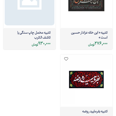
کتیبه « این خانه عزادار حسین
کتیبه مخمل چاپ سنگی یا
است »
کاشف الکرب
930,000
276,000
تومان
تومان
کتیبه بفرمایید روضه