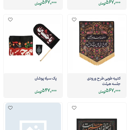
567,000
567,000
تومان
تومان
کتیبه طوبی طرح ورودی
پک سیاه پوشان
جلسه هیئت
547,000
567,000
تومان
تومان