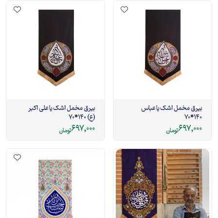
بیرق مخمل اشک یا عباس
بیرق مخمل اشک یا علی اکبر
140*70
(ع) 140*70
697,000
697,000
تومان
تومان