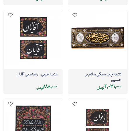
کتیبه چاپ سنگی سلام بر
کتیبه طوبی - راهنمایی آقایان
حسین
188,000
4,031,000
تومان
تومان