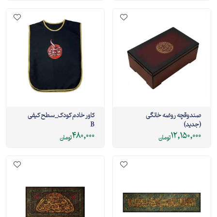
صندوقچه روضه خانگی
کاور خادم کودک_سطح کیفی
(جدید)
B
480,000
12,150,000
تومان
تومان