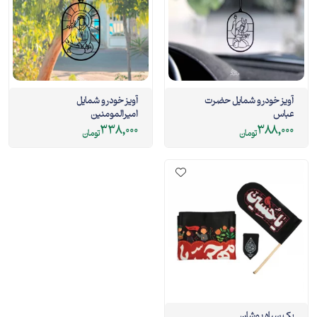
آویز خودرو شمایل حضرت
آویز خودرو شمایل
عباس
امیرالمومنین
338,000
388,000
تومان
تومان
پک سیاه پوشان