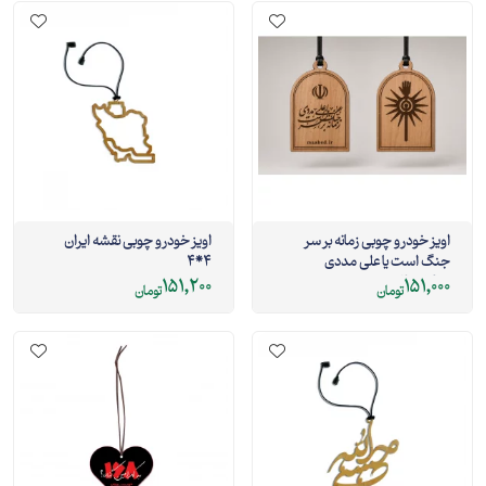
اویز خودرو چوبی زمانه بر سر
اویز خودرو چوبی نقشه ایران
جنگ است یا علی مددی
4*4
6.5*4.5
151,200
151,000
تومان
تومان