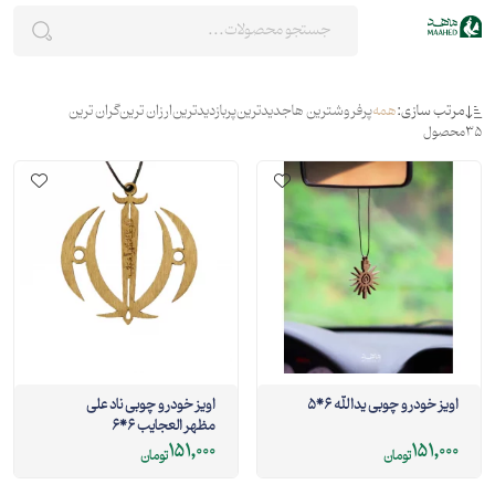
مرتب سازی:
همه
پرفروشترین ها
جدیدترین
پربازدیدترین
ارزان ترین
گران ترین
35
محصول
اویز خودرو چوبی یدالله 6*5
اویز خودرو چوبی ناد علی
مظهر العجایب 6*6
151,000
151,000
تومان
تومان