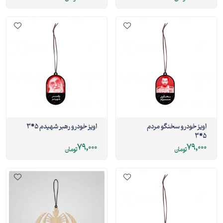
اویز خودرو سخنگو مردم
اویز خودرو رهبر شهیدم 5*3
5*3
79,000
79,000
تومان
تومان