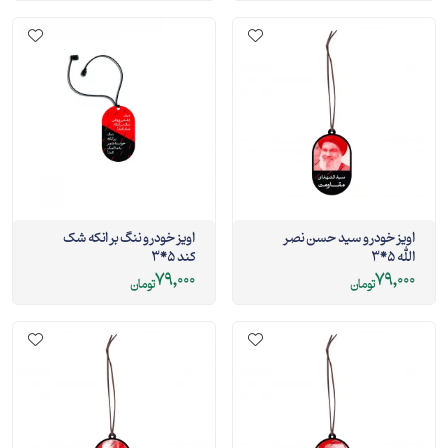
اویز خودرو سید حسن نصر
اویز خودرو ننگ بر انکه شک
الله 5*3
کند 5*3
79,000
79,000
تومان
تومان