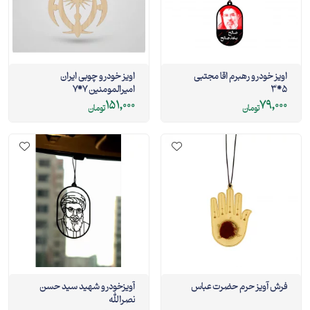
اویز خودرو رهبرم اقا مجتبی
اویز خودرو چوبی ایران
5*3
امیرالمومنین 7*7
151,000
79,000
تومان
تومان
فرش آویز حرم حضرت عباس
آویزخودرو شهید سید حسن
نصرالله