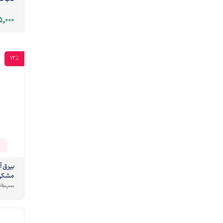
,000
12%
بیرق آ
مشکی
90,000