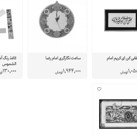
فی کن ای کریم امام
ساعت نگارگری امام رضا
کاغذ رنگ 
الشموس
130,000
1,944,000
1,05
تومان
تومان
تو