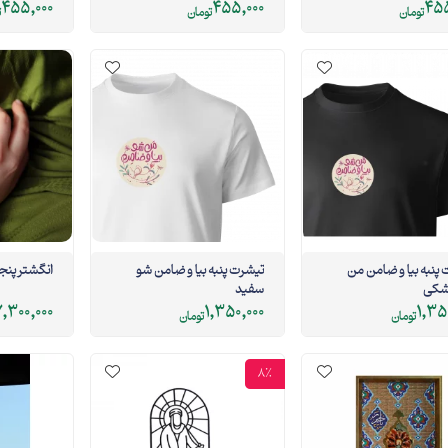
455,000
455,000
455
تومان
تومان
ت
پنبه بیا و ضامن من
تیشرت پنبه بیا و ضامن شو
انگشتر پنجر
سفید
,300,000
1,350,000
1,35
تومان
تومان
8%