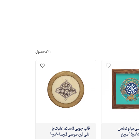
41
محصول
ی‌سی بیا و ضامن
قاب چوبی السلام علیک یا
علی ابن موسی الرضا 10در10