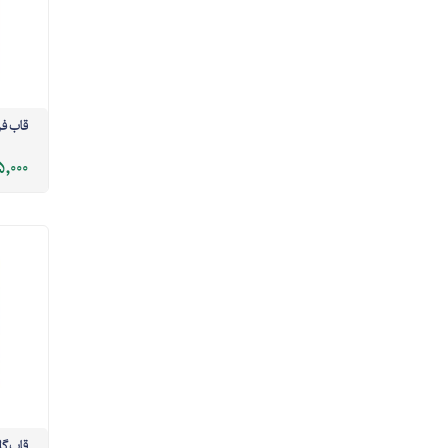
قاب ف
5,000
قاب گل