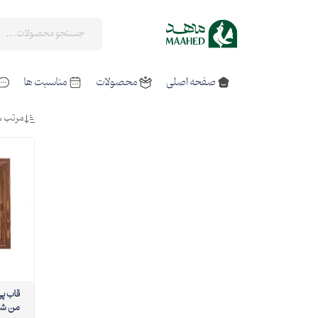
صفحه اصلی
محصولات
مناسبت ها
مرتب س
قا
من شو 08 15در15 مربع