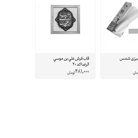
آمیزی شمس
قاب فرش علي بن موسي
الرضا كد 20
481,000
مان
تومان