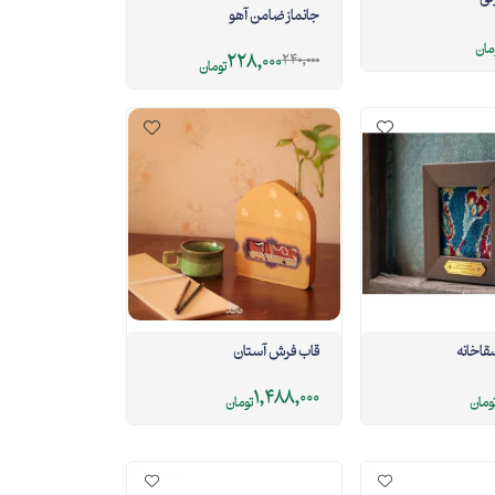
جانماز ضامن آهو
مان
228,000
240,000
تومان
قاخانه
قاب فرش آستان
1,488,000
ومان
تومان