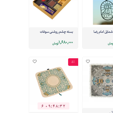
شمایل امام رضا
بسته چشم روشنی سوغات
1,680,000
ومان
تومان
5%
6
0
9
:
4
8
:
3
1
6
0
9
4
8
3
2
تی