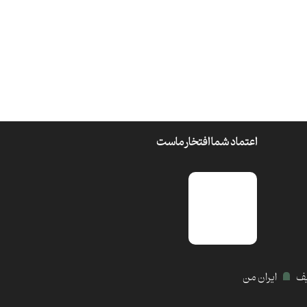
اعتماد شما افتخار ماست
یف
ایران من