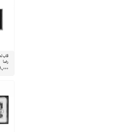
قاب لط
رضا
8,000