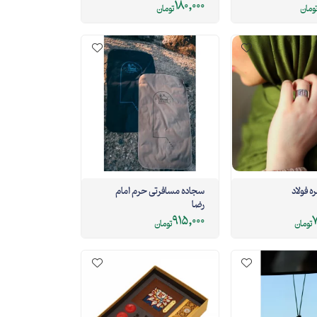
دایره
180,000
ومان
تومان
ه فولاد
سجاده مسافرتی حرم امام
رضا
915,000
7
تومان
تومان