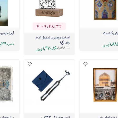
6
0
9
:
4
8
:
3
1
6
0
9
4
8
3
2
رش گلدسته
آویز خودرو 
استند رومیزی شمایل امام
رضا (ع)
340,000
1,88
تومان
ت
1,470,160
1,598,000
تومان
دوزی امام رضا
تسبیح سنگی 33تایی
سفره حضر