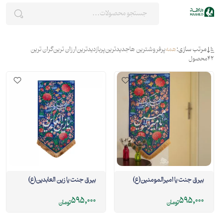
مرتب سازی:
همه
پرفروشترین ها
جدیدترین
پربازدیدترین
ارزان ترین
گران ترین
42
محصول
بيرق جنت يا اميرالمومنين(ع)
بيرق جنت يا زين العابدين(ع)
595,000
595,000
تومان
تومان