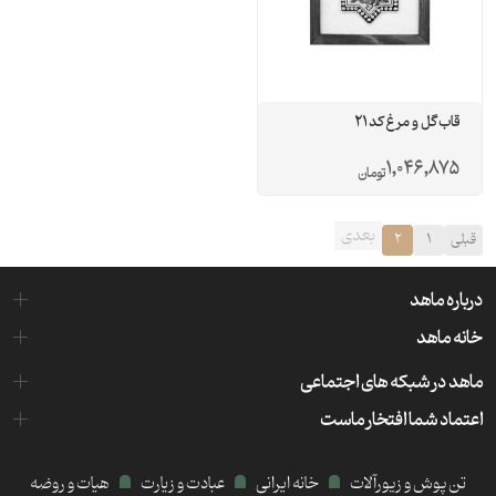
قاب گل و مرغ کد 21
1,046,875
تومان
بعدی
قبلی
1
2
درباره ماهد
خانه ماهد
ماهد در شبکه های اجتماعی
اعتماد شما افتخار ماست
تن پوش و زیورآلات
خانه ایرانی
عبادت و زیارت
هیات و روضه