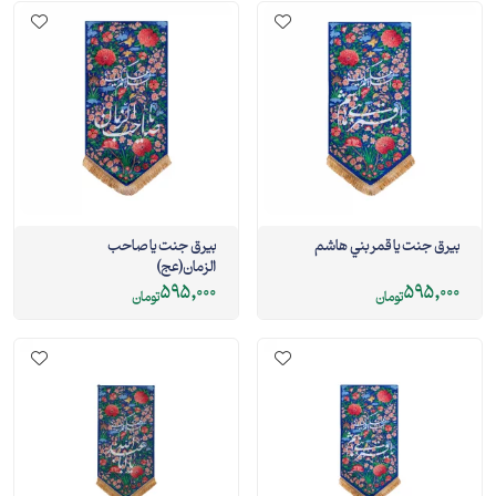
بيرق جنت يا قمر بني هاشم
بيرق جنت يا صاحب
الزمان(عج)
595,000
595,000
تومان
تومان