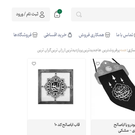
0
ثبت نام / ورود
تماس با ما
همکاری فروش
خرید اقساطی
فروشگاه‌ها
ازی:
همه
پرفروشترین ها
جدیدترین
پربازدیدترین
ارزان ترین
گران ترین
ودرو یا اباصالح
قاب اباصالح کد 10
ی - مشکی