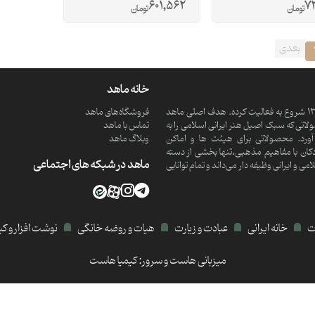
601,562
73
تومان
تومان
بعدی
خانه ماهد
ماهد یک موسسه فرهنگی و مذهبی دانش بنیان است که از سال 1390 شروع به فعالیت کرده. هدف اصلی ماهد
فروشگاه‌های ماهد
تی که سبک اصیل هنر ایرانی اسلامی را به
تماس با ماهد
ورد. محصولاتی برای هیئت ها و اماکن
وبلاگ ماهد
کان با مفاهیم مذهبی،تنها بخشی از دسته
ماهد در شبکه های اجتماعی
 ایرانی وظیفه دار می‌داند و تمام توانایی
ات
خانه ایرانی
عبادت و زیارت
هیات و روضه خانگی
نوشت افزار و ک
میزبانی هاست و سرور:
کیمیا هاست