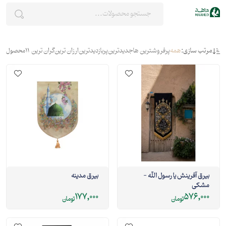
مرتب سازی:
همه
پرفروشترین ها
جدیدترین
پربازدیدترین
ارزان ترین
گران ترین
11
محصول
بیرق آفرینش یا رسول الله -
بيرق مدینه
مشکی
177,000
576,000
تومان
تومان