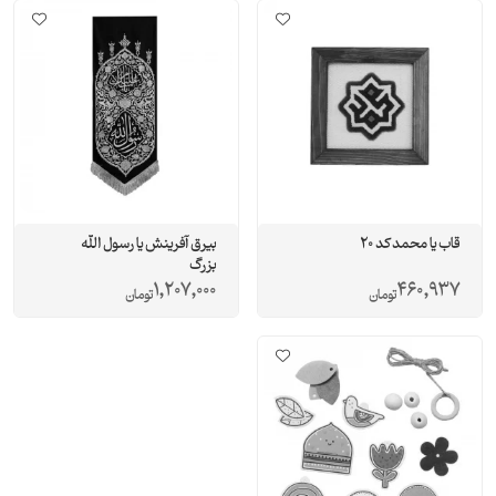
قاب یا محمد کد 20
بیرق آفرینش یا رسول الله
بزرگ
1,207,000
460,937
تومان
تومان