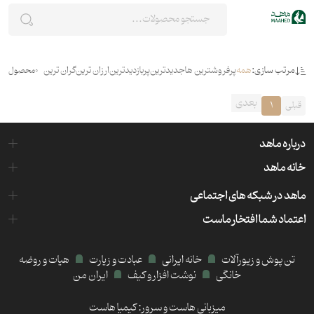
مرتب سازی:
همه
پرفروشترین ها
جدیدترین
پربازدیدترین
ارزان ترین
گران ترین
0
محصول
بعدی
قبلی
1
درباره ماهد
خانه ماهد
ماهد در شبکه های اجتماعی
اعتماد شما افتخار ماست
تن پوش و زیورآلات
خانه ایرانی
عبادت و زیارت
هیات و روضه
خانگی
نوشت افزار و کیف
ایران من
میزبانی هاست و سرور:
کیمیا هاست