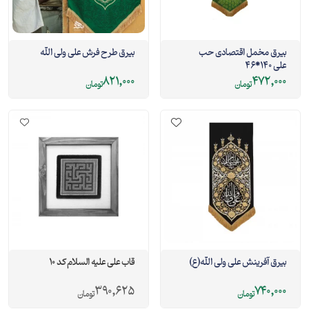
بیرق مخمل اقتصادی حب
بیرق طرح فرش علی ولی الله
علی 140*46
821,000
472,000
تومان
تومان
بیرق آفرینش علی ولی الله(ع)
قاب علی علیه السلام کد 10
390,625
740,000
تومان
تومان