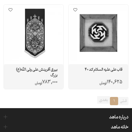
قاب علی علیه السلام کد 40
بیرق آفرینش علی ولی الله(ع)
بزرگ
783,000
140,625
تومان
تومان
بعدی
قبلی
1
درباره ماهد
خانه ماهد