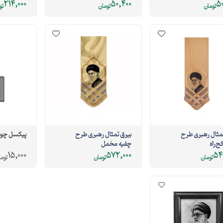
214,000
50,400
50
تومان
تومان
تو
تمثال رهبری طرح
بیرق تمثال رهبری طرح
پیکسل چوب
ج‌راه
چفیه مخمل
15,000
572,000
54
تومان
تومان
توم