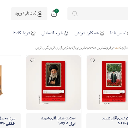
0
ثبت نام / ورود
تماس با ما
همکاری فروش
خرید اقساطی
فروشگاه‌ها
ازی:
همه
پرفروشترین ها
جدیدترین
پربازدیدترین
ارزان ترین
گران ترین
استیکر عیدی آقای شهید
استیکر عیدی آقای شهید
بیرق مخمل 
ایران 01 6*10
خانگی 70*35