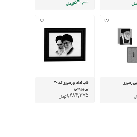
540,000
مان
تومان
ی رهبری
قاب امام و رهبری کد 20
پی‌وی‌سی
1,484,375
ان
تومان