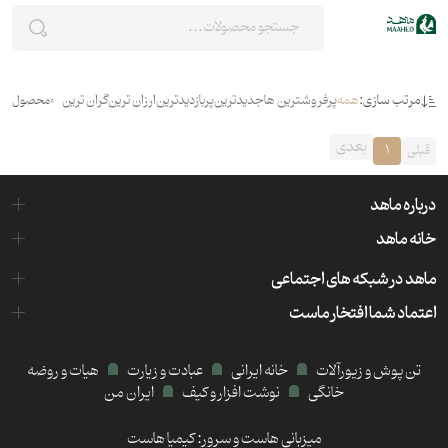
مرتب سازی:
همه
پرفروشترین ها
جدیدترین
پربازدیدترین
ارزان ترین
گران ترین
0
محصول
بعدی
قبلی
1
درباره ماهد
خانه ماهد
ماهد در شبکه های اجتماعی
اعتماد شما افتخار ماست
تن پوش و زیورآلات
خانه ایرانی
عبادت و زیارت
هیات و روضه
خانگی
نوشت افزار و کیف
ایران من
میزبانی هاست و سرور:
کیمیا هاست