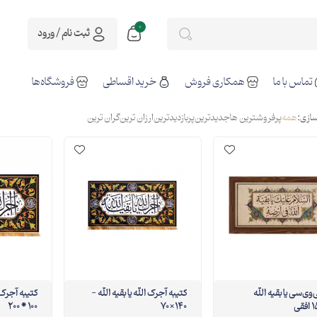
0
ثبت نام / ورود
تماس با ما
همکاری فروش
خرید اقساطی
فروشگاه‌ها
ازی:
همه
پرفروشترین ها
جدیدترین
پربازدیدترین
ارزان ترین
گران ترین
ب پی‌وی‌سی یا بقیه الله
کتیبه آجرک الله یا بقیه الله -
کتیبه آجرک ا
100 * 200
140×70