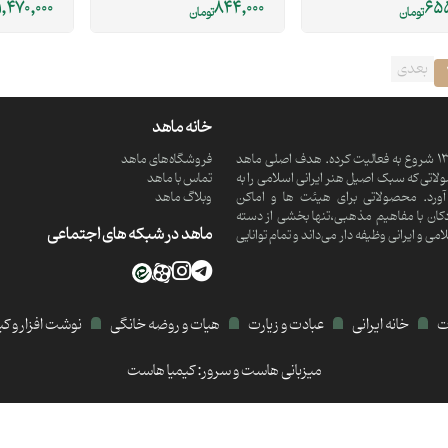
1,470,000
844,000
655
تومان
تومان
بعدی
خانه ماهد
ماهد یک موسسه فرهنگی و مذهبی دانش بنیان است که از سال 1390 شروع به فعالیت کرده. هدف اصلی ماهد
فروشگاه‌های ماهد
تی که سبک اصیل هنر ایرانی اسلامی را به
تماس با ماهد
ورد. محصولاتی برای هیئت ها و اماکن
وبلاگ ماهد
کان با مفاهیم مذهبی،تنها بخشی از دسته
ماهد در شبکه های اجتماعی
 ایرانی وظیفه دار می‌داند و تمام توانایی
ات
خانه ایرانی
عبادت و زیارت
هیات و روضه خانگی
نوشت افزار و ک
میزبانی هاست و سرور:
کیمیا هاست