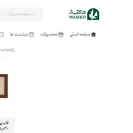
صفحه اصلی
محصولات
مناسبت ها
مرتب س
قا
30در15 افقی