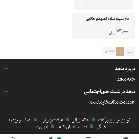
بج سینه ساده المهدی طلایی
74,000
تومان
بعدی
قبلی
1
درباره ماهد
خانه ماهد
ماهد در شبکه های اجتماعی
اعتماد شما افتخار ماست
تن پوش و زیورآلات
خانه ایرانی
عبادت و زیارت
هیات و روضه
خانگی
نوشت افزار و کیف
ایران من