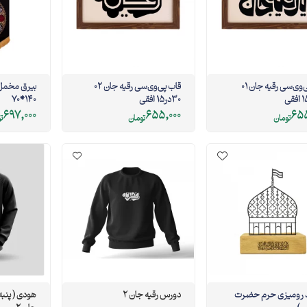
قاب پی‌وی‌سی رقیه جان 01
قاب پی‌وی‌سی رقیه جان 02
بیرق مخمل 
30در15 افقی
140*70
697,000
655,000
655
تومان
تومان
ت
 رومیزی حرم حضرت
دورس رقیه جان 2
هودی ( پنبه 