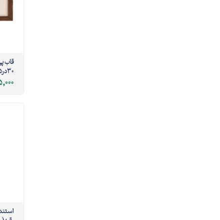
30در15 افقی
,000
استند