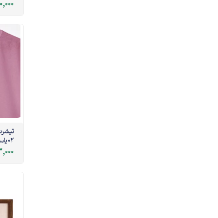
0,000
تیشرت 
02 یاسی
,000