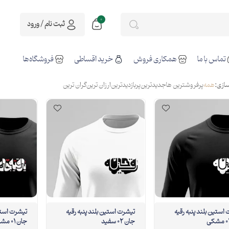
0
ثبت نام / ورود
تماس با ما
همکاری فروش
خرید اقساطی
فروشگاه‌ها
ازی:
همه
پرفروشترین ها
جدیدترین
پربازدیدترین
ارزان ترین
گران ترین
استین بلند پنبه رقیه
تیشرت استین بلند پنبه رقیه
تیشرت استین
جان 02 سفید
جان 01 مشکی