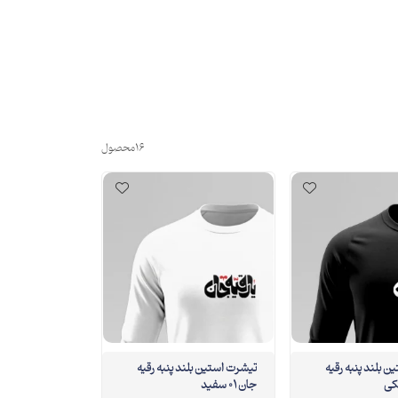
16
محصول
 بلند پنبه رقیه
تیشرت استین بلند پنبه رقیه
جان 01 سفید