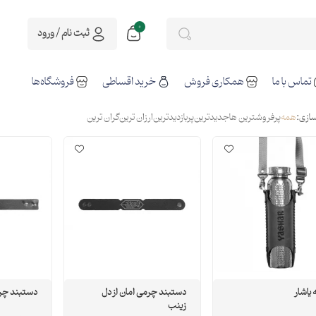
0
ثبت نام / ورود
تماس با ما
همکاری فروش
خرید اقساطی
فروشگاه‌ها
ازی:
همه
پرفروشترین ها
جدیدترین
پربازدیدترین
ارزان ترین
گران ترین
یاشار
دستبند چرمی امان از دل
دستبند چرم
زینب