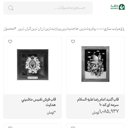
مرتب سازی:
همه
پرفروشترین ها
جدیدترین
پربازدیدترین
ارزان ترین
گران ترین
4
محصول
قاب گنبد امام رضا علیه السلام
قاب فرش نفيس ماشيني
سرمه ای کد 10
هدايت
0
1,085,937
تومان
تومان