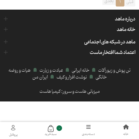
بعدی
قبلی
1
درباره ماهد
خانه ماهد
ماهد در شبکه های اجتماعی
اعتماد شما افتخار ماست
تن پوش و زیورآلات
خانه ایرانی
عبادت و زیارت
هیات و روضه
خانگی
نوشت افزار و کیف
ایران من
میزبانی هاست و سرور:
کیمیا هاست
0
خانه
دسته‌بندی
سبد‌خرید
پروفایل