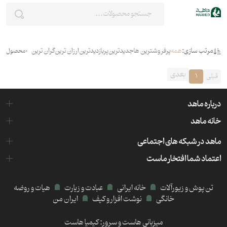
مرتب سازی:
همه
پرفروشترین ها
جدیدترین
پربازدیدترین
ارزان ترین
گران ترین
0
محصول
بعدی
قبلی
1
درباره ماهد
خانه ماهد
ماهد در شبکه های اجتماعی
اعتماد شما افتخار ماست
تن پوش و زیورآلات
خانه ایرانی
عبادت و زیارت
هیات و روضه
خانگی
نوشت افزار و کیف
ایران من
میزبانی هاست و سرور:
کیمیا هاست