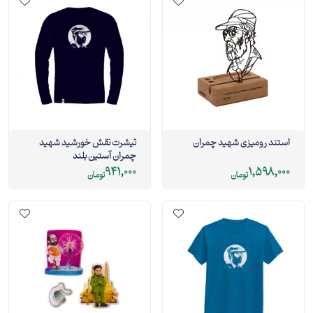
استند رومیزی شهید چمران
تيشرت نقش خورشيد شهيد
چمران آستين بلند
941,000
1,598,000
تومان
تومان