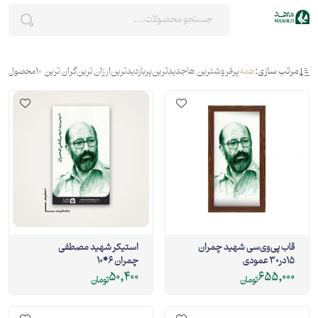
مرتب سازی:
همه
پرفروشترین ها
جدیدترین
پربازدیدترین
ارزان ترین
گران ترین
10
محصول
قاب پی‌وی‌سی شهید چمران
استیکر شهید مصطفی
15در30 عمودی
چمران 6*10
50,400
655,000
تومان
تومان