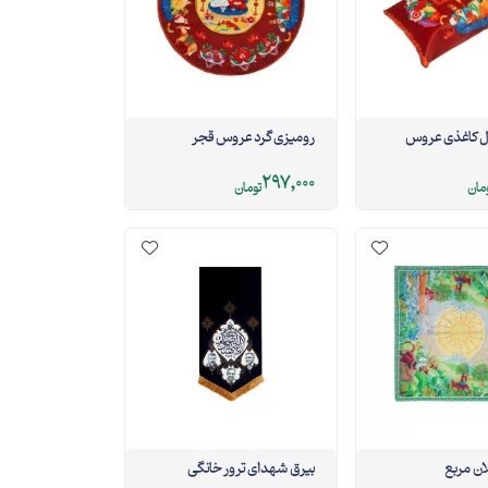
ال کاغذی عروس
رومیزی گرد عروس قجر
297,000
مان
تومان
ان مربع
بیرق شهدای ترور خانگی