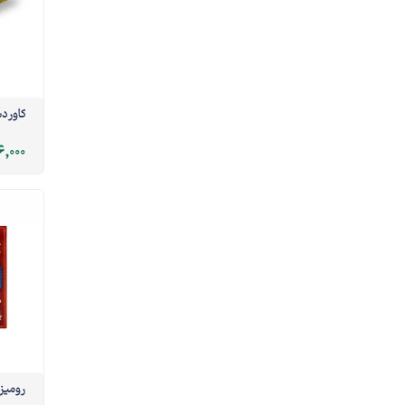
کاور د
6,000
رومیز