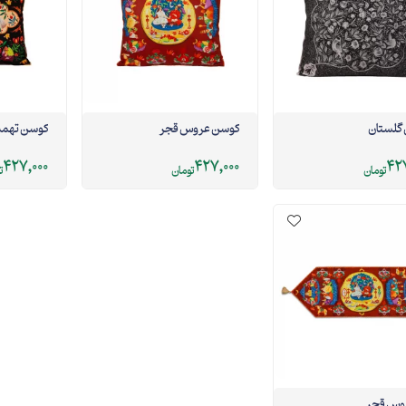
گلستان
کوسن عروس قجر
کوسن تهمی
427,000
427,000
427
تومان
تومان
ت
روس قجر