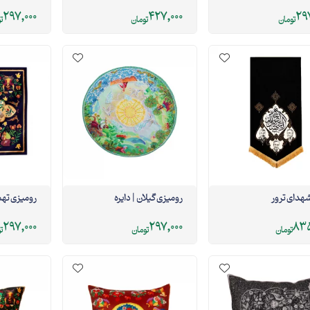
297,000
427,000
297
تومان
تومان
ت
هدای ترور
رومیزی گیلان | دایره
رومیزی تهم
297,000
297,000
835
تومان
تومان
ت