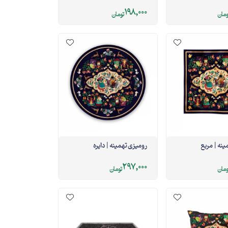
198,000
ومان
تومان
ینه | مربع
رومیزی تهمینه | دایره
297,000
ومان
تومان