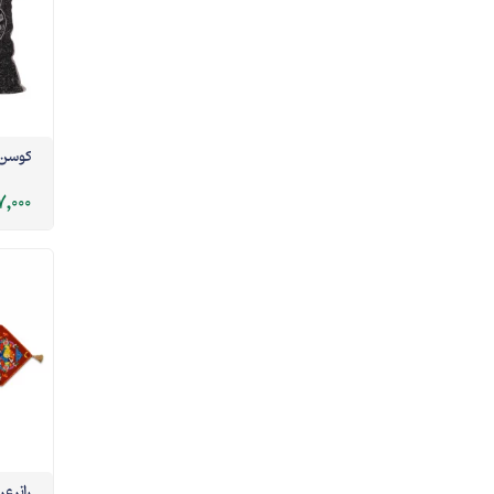
کوسن 
,000
رانر ع