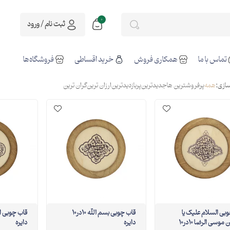
0
ثبت نام / ورود
تماس با ما
همکاری فروش
خرید اقساطی
فروشگاه‌ها
ازی:
همه
پرفروشترین ها
جدیدترین
پربازدیدترین
ارزان ترین
گران ترین
ب چوبی السلام علیک یا
قاب چوبی بسم الله 10در10
علی ابن موسی الرضا 10در10
دایره
دایره