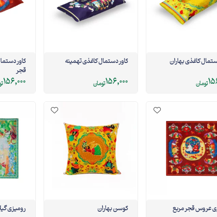
ستمال کاغذی بهاران
کاور دستمال کاغذی تهمینه
کاور دستم
قجر
156,000
156,000
15
تومان
تومان
تو
ی عروس قجر مربع
کوسن بهاران
رومیزی گیل