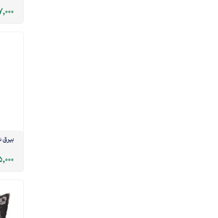
,000
بیرق ش
,000