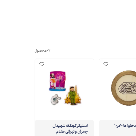
87
محصول
قاب چوبی ادخلوا ها 10در10
استیکر کودکانه شهیدان
چمران و تهرانی مقدم