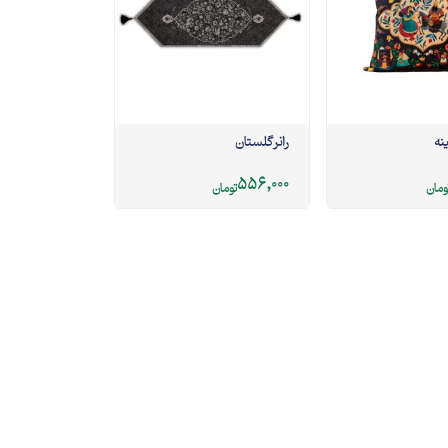
نه
رانر گلستان
556,000
ومان
تومان