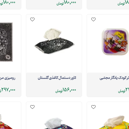
180,000
180,000
18
تومان
تومان
تو
 کودک یادگار مجتبی
کاور دستمال کاغذی گلستان
رومیزی مرب
297,000
156,000
2
تومان
تومان
ت