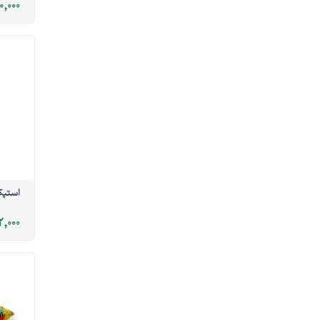
دایره
0,000
استیکر
2,000