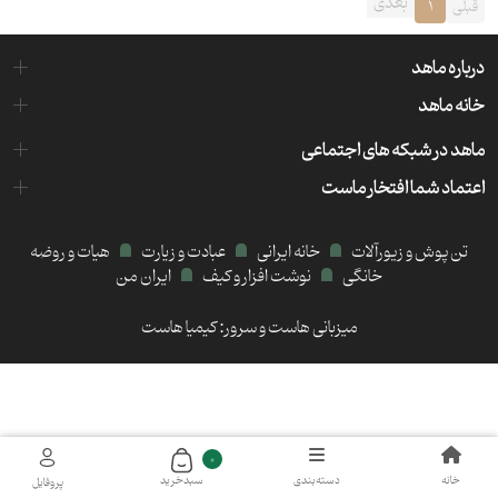
بعدی
قبلی
1
درباره ماهد
خانه ماهد
ماهد در شبکه های اجتماعی
اعتماد شما افتخار ماست
تن پوش و زیورآلات
خانه ایرانی
عبادت و زیارت
هیات و روضه
خانگی
نوشت افزار و کیف
ایران من
میزبانی هاست و سرور:
کیمیا هاست
0
خانه
دسته‌بندی
سبد‌خرید
پروفایل