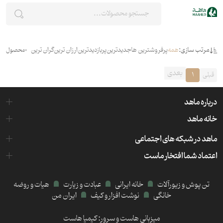
مرتب سازی:
همه
پرفروشترین ها
جدیدترین
پربازدیدترین
ارزان ترین
گران ترین
0
محصول
بعدی
قبلی
1
درباره ماهد
خانه ماهد
ماهد در شبکه های اجتماعی
اعتماد شما افتخار ماست
تن پوش و زیورآلات
خانه ایرانی
عبادت و زیارت
هیات و روضه
خانگی
نوشت افزار و کیف
ایران من
میزبانی هاست و سرور:
کیمیا هاست