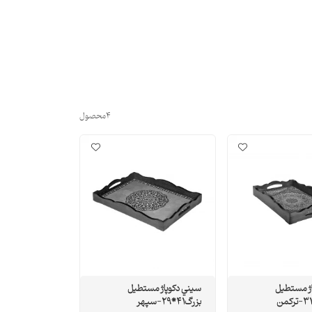
4
محصول
اژ مستطيل
سيني دکوپاژ مستطيل
بزرگ41*29-سپهر