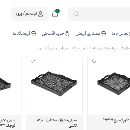
0
ثبت نام / ورود
تماس با ما
همکاری فروش
خرید اقساطی
فروشگاه‌ها
ازی:
همه
پرفروشترین ها
جدیدترین
پربازدیدترین
ارزان ترین
گران ترین
سيني دکوپاژ مربع 29*29-
سینی دکوپاژ مستطیل - برکه
سيني دکوپ
کاشی
کوچک 21*31-ترکمن