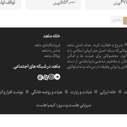
475
552,000
توقف تول
تومان
تومان
بعدی
خانه ماهد
ماهد یک موسسه فرهنگی و مذهبی دانش بنیان است که از سال 1390 شروع به فعالیت کرده. هدف اصلی ماهد
فروشگاه‌های ماهد
تی که سبک اصیل هنر ایرانی اسلامی را به
تماس با ماهد
ورد. محصولاتی برای هیئت ها و اماکن
وبلاگ ماهد
کان با مفاهیم مذهبی،تنها بخشی از دسته
ماهد در شبکه های اجتماعی
 ایرانی وظیفه دار می‌داند و تمام توانایی
ات
خانه ایرانی
عبادت و زیارت
هیات و روضه خانگی
نوشت افزار و ک
میزبانی هاست و سرور:
کیمیا هاست