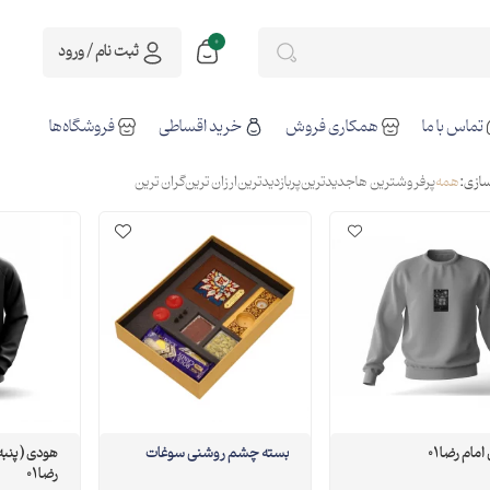
0
ثبت نام / ورود
تماس با ما
همکاری فروش
خرید اقساطی
فروشگاه‌ها
ازی:
همه
پرفروشترین ها
جدیدترین
پربازدیدترین
ارزان ترین
گران ترین
مام رضا 01
بسته چشم روشنی سوغات
هودی ( پنبه 
رضا 01