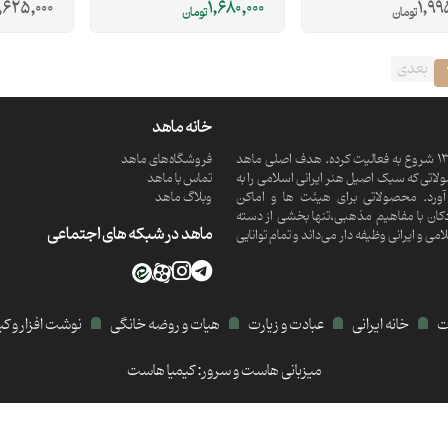
,625,000
1,680,000
1,99
تومان
تومان
بعدی
خانه ماهد
ماهد یک موسسه فرهنگی و مذهبی دانش بنیان است که از سال 1390 شروع به فعالیت کرده. هدف اصلی ماهد
فروشگاه‌های ماهد
تی که سبک اصیل هنر ایرانی اسلامی را به
تماس با ماهد
ورد. محصولاتی برای هیئت ها و اماکن
وبلاگ ماهد
کان با مفاهیم مذهبی،تنها بخشی از دسته
ماهد در شبکه های اجتماعی
 ایرانی وظیفه دار می‌داند و تمام توانایی
ات
خانه ایرانی
عبادت و زیارت
هیات و روضه خانگی
نوشت افزار و ک
میزبانی هاست و سرور:
کیمیا هاست