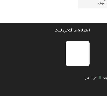
2
تومان
اعتماد شما افتخار ماست
یف
ایران من