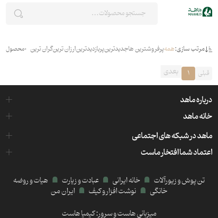
مرتب سازی:
همه
پرفروشترین ها
جدیدترین
پربازدیدترین
ارزان ترین
گران ترین
0
محصول
بعدی
قبلی
1
درباره ماهد
خانه ماهد
ماهد در شبکه های اجتماعی
اعتماد شما افتخار ماست
تن پوش و زیورآلات
خانه ایرانی
عبادت و زیارت
هیات و روضه
خانگی
نوشت افزار و کیف
ایران من
میزبانی هاست و سرور:
کیمیا هاست