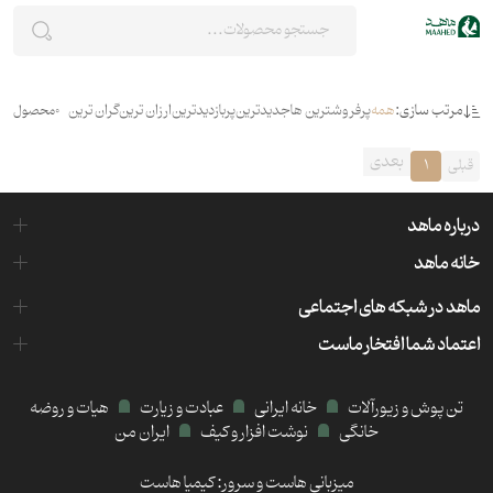
مرتب سازی:
همه
پرفروشترین ها
جدیدترین
پربازدیدترین
ارزان ترین
گران ترین
0
محصول
بعدی
قبلی
1
درباره ماهد
خانه ماهد
ماهد در شبکه های اجتماعی
اعتماد شما افتخار ماست
تن پوش و زیورآلات
خانه ایرانی
عبادت و زیارت
هیات و روضه
خانگی
نوشت افزار و کیف
ایران من
میزبانی هاست و سرور:
کیمیا هاست