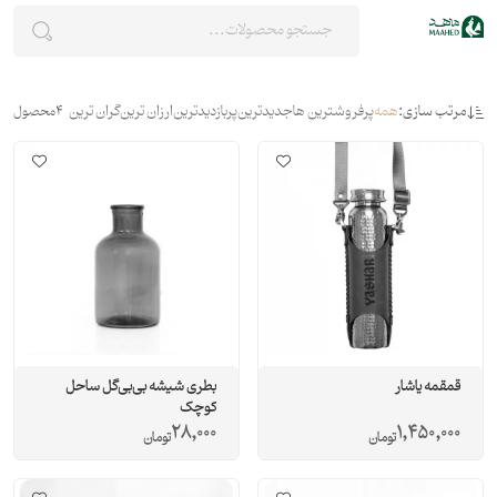
مرتب سازی:
همه
پرفروشترین ها
جدیدترین
پربازدیدترین
ارزان ترین
گران ترین
4
محصول
قمقمه یاشار
بطری شیشه بی‌بی‌گل ساحل
کوچک
28,000
1,450,000
تومان
تومان