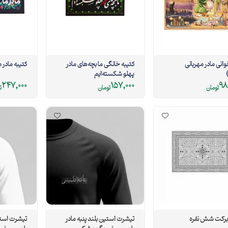
وانی مادر مهربانی
کتیبه خانگی ما بچه‌های مادر
کتیبه مادر م
پهلو شکسته‌ایم
247,000
157,000
98
تومان
تومان
ت
برکت شش نفره
تیشرت استین بلند پنبه مادر
تیشرت استین