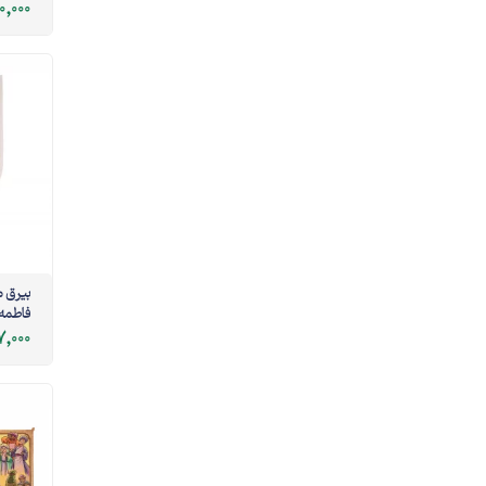
0,000
بیرق 
فاطمه 
7,000