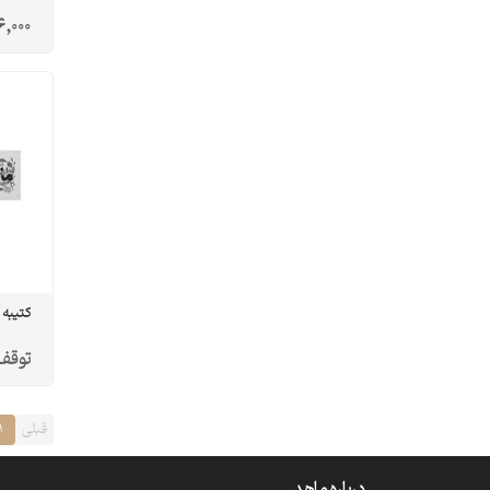
6,000
کتیبه م
توقف 
قبلی
1