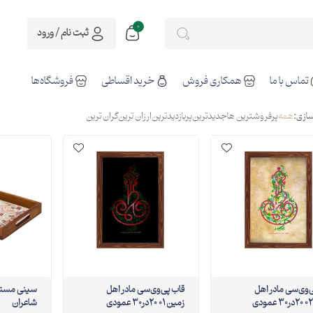
0
ثبت نام / ورود
تماس با ما
همکاری فروش
خرید اقساطی
فروشگاه‌ها
ازی:
همه
پرفروشترین ها
جدیدترین
پربازدیدترین
ارزان ترین
گران ترین
ب پی‌وی‌سی مادر اهل
قاب پی‌وی‌سی مادر اهل
سینی مستط
زمین 01 20در30 عمودی
شاعران