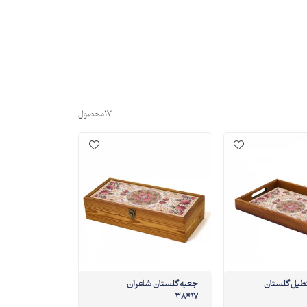
17
محصول
یل گلستان
جعبه گلستان شاعران
17*38