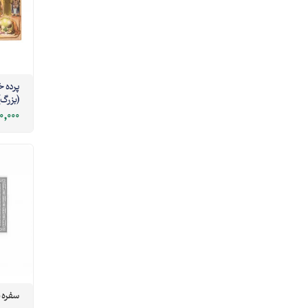
پرده خ
(بزرگ)
0,000
سفره 