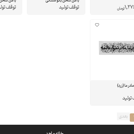
با من سخن بگو مشکی
با من سخن بگو
1,27
توقف تولید
توقف تول
تومان
ادر ما (زرد)
تولید
بعدی