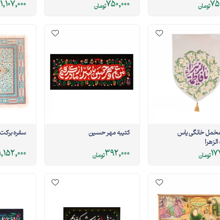
1,107,000
750,000
75
تومان
تومان
مخمل خانگی یاس
کتیبه مهر حسین
سفره برکت
الزهرا
1,152,000
392,000
17
تومان
تومان