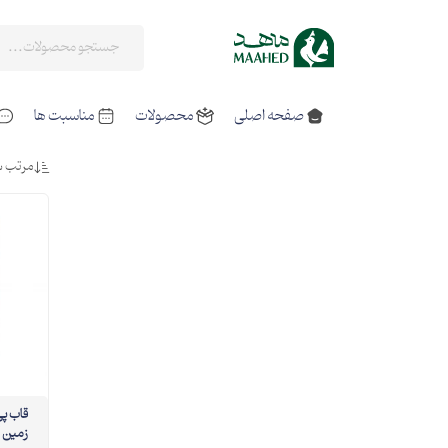
صفحه اصلی
محصولات
مناسبت ها
مرتب س
قا
زمین 02 20در30 عمودی