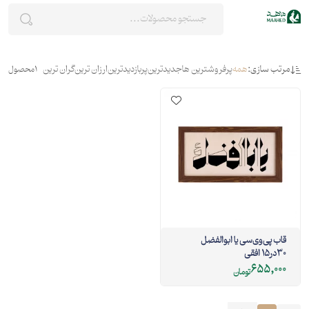
مرتب سازی:
همه
پرفروشترین ها
جدیدترین
پربازدیدترین
ارزان ترین
گران ترین
1
محصول
قاب پی‌وی‌سی یا ابوالفضل
30در15 افقی
655,000
تومان