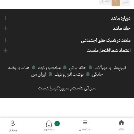
بعدی
قبلی
1
درباره ماهد
خانه ماهد
ماهد در شبکه های اجتماعی
اعتماد شما افتخار ماست
تن پوش و زیورآلات
خانه ایرانی
عبادت و زیارت
هیات و روضه
خانگی
نوشت افزار و کیف
ایران من
میزبانی هاست و سرور:
کیمیا هاست
0
خانه
دسته‌بندی
سبد‌خرید
پروفایل