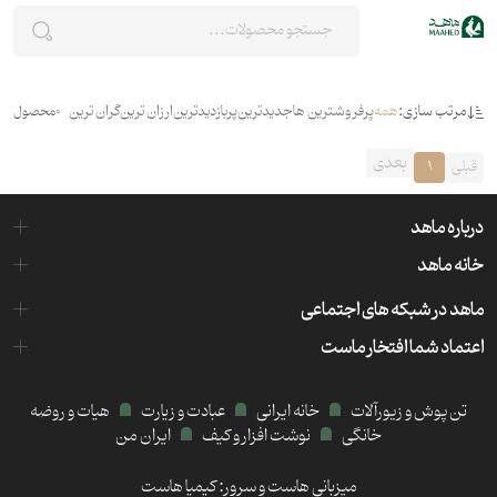
مرتب سازی:
همه
پرفروشترین ها
جدیدترین
پربازدیدترین
ارزان ترین
گران ترین
0
محصول
بعدی
قبلی
1
درباره ماهد
خانه ماهد
ماهد در شبکه های اجتماعی
اعتماد شما افتخار ماست
تن پوش و زیورآلات
خانه ایرانی
عبادت و زیارت
هیات و روضه
خانگی
نوشت افزار و کیف
ایران من
میزبانی هاست و سرور:
کیمیا هاست