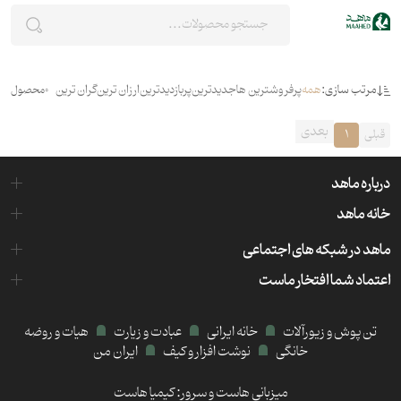
مرتب سازی:
همه
پرفروشترین ها
جدیدترین
پربازدیدترین
ارزان ترین
گران ترین
0
محصول
بعدی
قبلی
1
درباره ماهد
خانه ماهد
ماهد در شبکه های اجتماعی
اعتماد شما افتخار ماست
تن پوش و زیورآلات
خانه ایرانی
عبادت و زیارت
هیات و روضه
خانگی
نوشت افزار و کیف
ایران من
میزبانی هاست و سرور:
کیمیا هاست