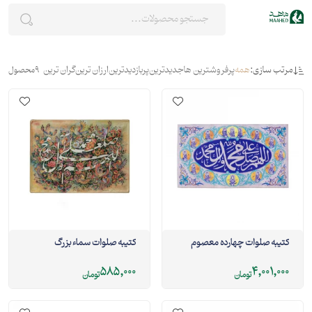
مرتب سازی:
همه
پرفروشترین ها
جدیدترین
پربازدیدترین
ارزان ترین
گران ترین
9
محصول
کتیبه صلوات چهارده معصوم
کتیبه صلوات سماء بزرگ
585,000
4,001,000
تومان
تومان