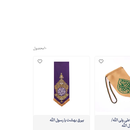
10
محصول
علی ولی الله/
بیرق بهشت یا رسول الله
 الله