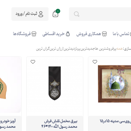
0
ثبت نام / ورود
تماس با ما
همکاری فروش
خرید اقساطی
فروشگاه‌ها
ازی:
همه
پرفروشترین ها
جدیدترین
پربازدیدترین
ارزان ترین
گران ترین
قاب پی‌وی‌سی مدینه 15در15
بیرق مخمل نقش فرش
آویز خودرو 
محمد رسول الله 140*46
محمد رسول