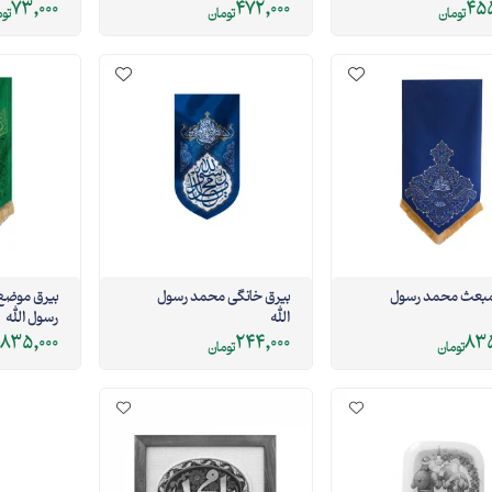
73,000
472,000
455
تومان
تومان
تو
مبعث محمد رسول
بیرق خانگی محمد رسول
بیرق موضع 
الله
رسول الله
835,000
244,000
835
تومان
تومان