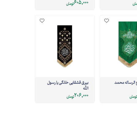
605,000
مان
تومان
الرساله محمد
بیرق قشقایی خانگی یا رسول
الله
206,000
تومان
تومان