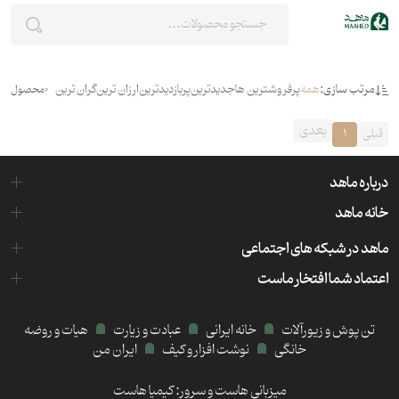
مرتب سازی:
همه
پرفروشترین ها
جدیدترین
پربازدیدترین
ارزان ترین
گران ترین
0
محصول
بعدی
قبلی
1
درباره ماهد
خانه ماهد
ماهد در شبکه های اجتماعی
اعتماد شما افتخار ماست
تن پوش و زیورآلات
خانه ایرانی
عبادت و زیارت
هیات و روضه
خانگی
نوشت افزار و کیف
ایران من
میزبانی هاست و سرور:
کیمیا هاست