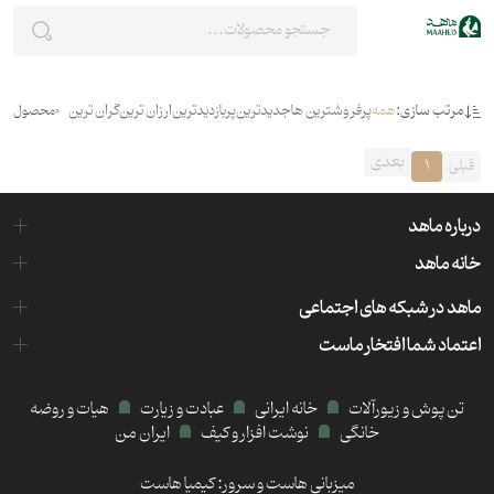
مرتب سازی:
همه
پرفروشترین ها
جدیدترین
پربازدیدترین
ارزان ترین
گران ترین
0
محصول
بعدی
قبلی
1
درباره ماهد
خانه ماهد
ماهد در شبکه های اجتماعی
اعتماد شما افتخار ماست
تن پوش و زیورآلات
خانه ایرانی
عبادت و زیارت
هیات و روضه
خانگی
نوشت افزار و کیف
ایران من
میزبانی هاست و سرور:
کیمیا هاست